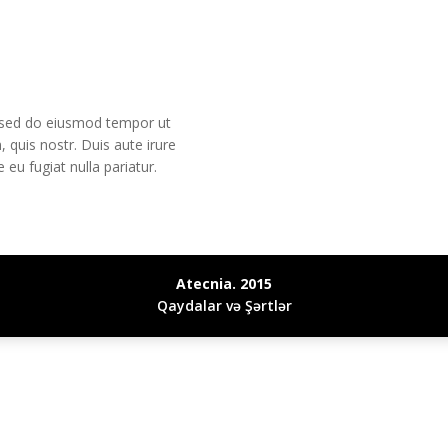
sed do eiusmod tempor ut
m
,
quis nostr
.
Duis aute irure
e eu fugiat nulla pariatur
.
Atecnia. 2015
Qaydalar və Şərtlər