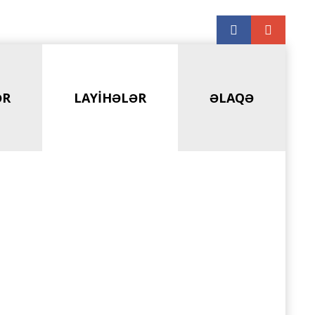
ƏR
LAYIHƏLƏR
ƏLAQƏ