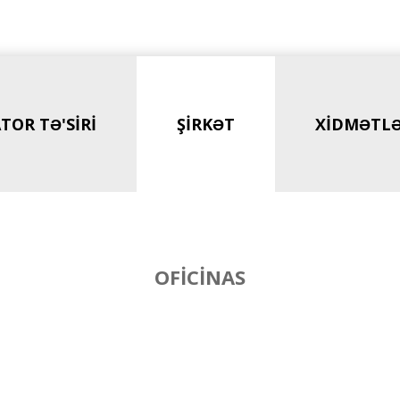
ATOR TƏ'SIRI
ŞIRKƏT
XIDMƏTL
OFICINAS