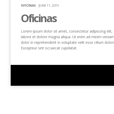
OFICINAS
/
JUNE
11, 2015
Oficinas
Lorem ipsum dolor sit amet
,
consectetur adipiscing elit
,
labore et dolore magna aliqua
.
Ut enim ad minim venia
dolor in reprehenderit in voluptate velit esse cillum dolor
Excepteur sint occaecat cupidatat
.