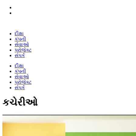
દીક્ષા
કંપની
સેવાઓ
પ્રોજેક્ટ
સંપર્ક
દીક્ષા
કંપની
સેવાઓ
પ્રોજેક્ટ
સંપર્ક
કચેરીઓ