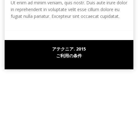
Ut enim ad minim veniam
,
quis nostr
.
Duis aute irure dolor
in reprehenderit in voluptate velit esse cillum dolore eu
fugiat nulla pariatur
.
Excepteur sint occaecat cupidatat
.
アテクニア. 2015
ご利用の条件