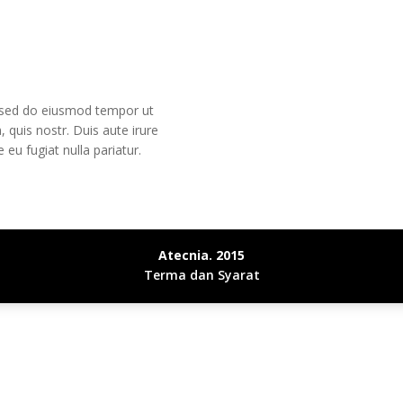
sed do eiusmod tempor ut
m
,
quis nostr
.
Duis aute irure
e eu fugiat nulla pariatur
.
Atecnia
. 2015
Terma dan Syarat